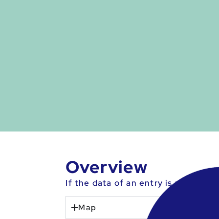
Overview
If the data of an entry is no longe
Map