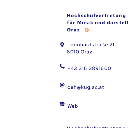
Hochschulvertretung 
für Musik und darstel
er melden
Graz
Fehler melden
Leonhardstraße 21
8010 Graz
+43 316 3891600
oeh@kug.ac.at
Web