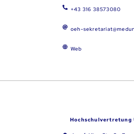
+43 316 38573080
oeh-sekretariat@medun
Web
Hochschulvertretung 
elden