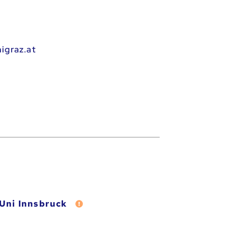
igraz.at
Uni Innsbruck
Fehler melden