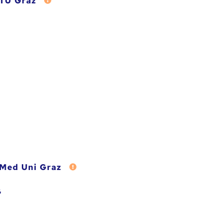
 TU Graz
Fehler melden
Med Uni Graz
Fehler melden
G