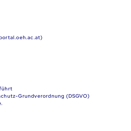
portal.oeh.ac.at)
führt
enschutz-Grundverordnung (DSGVO)
.