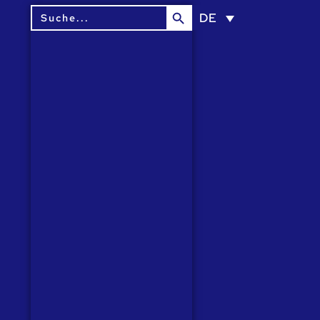
Search Button
Search
DE
for: