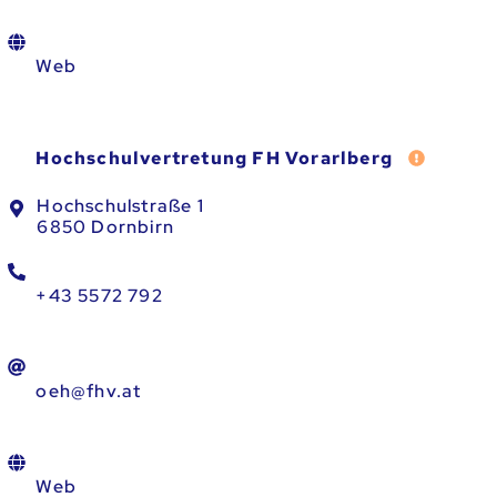
Web
Fehler m
Hochschulvertretung FH Vorarlberg
Hochschulstraße 1
6850 Dornbirn
+43 5572 792
oeh@fhv.at
Web