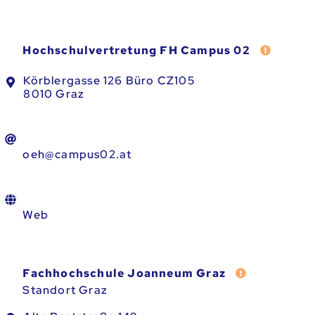
Fehler m
Hochschulvertretung FH Campus 02
Körblergasse 126 Büro CZ105
8010 Graz
oeh@campus02.at
Web
Fehler melde
Fachhochschule Joanneum Graz
Standort Graz