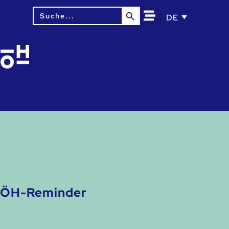
Search Button
Search
DE
for:
ÖH-Reminder