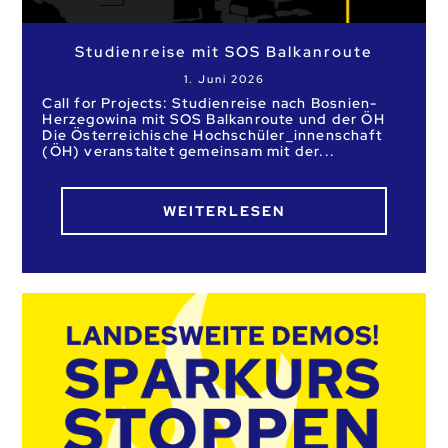
Studienreise mit SOS Balkanroute
1. Juni 2026
Call for Projects: Studienreise nach Bosnien-
Herzegowina mit SOS Balkanroute und der ÖH
Die Österreichische Hochschüler_innenschaft
(ÖH) veranstaltet gemeinsam mit der
WEITERLESEN