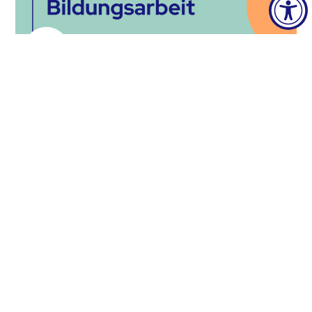
Lust auf LGBTIQA*-Bildungsarbeit?
Werde aktiv!
2. Oktober 2025
Queer-aktivistisch ins neue Semester? Du bist
queer und willst dich aktiv für eine LGBTIQA*-
freundlichere Gesellschaft einsetzen, queeren
Schüler_innen Mut machen
WEITERLESEN