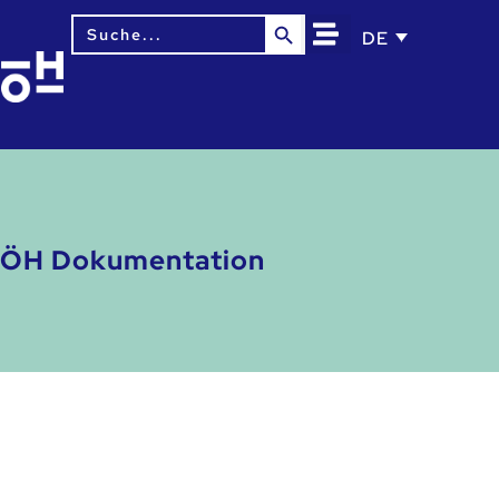
Search Button
Search
DE
for:
ÖH Dokumentation