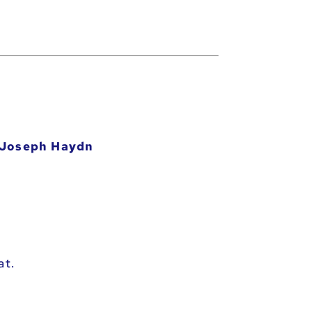
 Joseph Haydn
ehler melden
at.