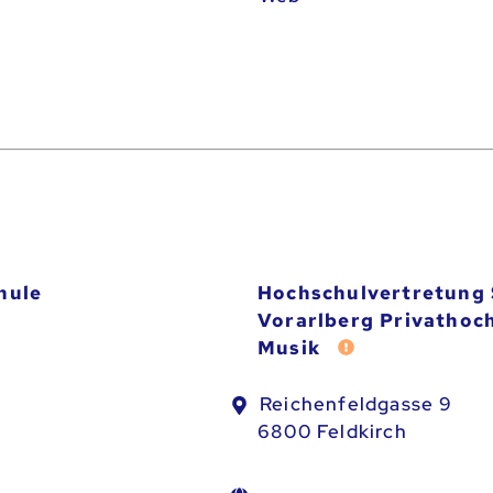
hule
Hochschulvertretung 
Vorarlberg Privathoc
Musik
Fehler melden
Reichenfeldgasse 9
6800 Feldkirch