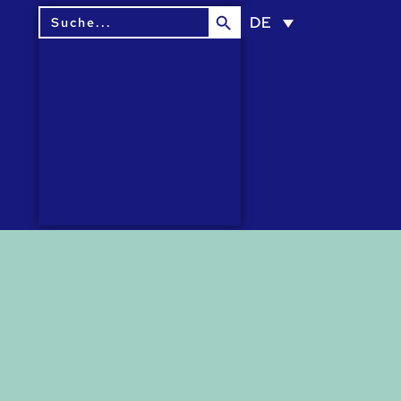
Search Button
Search
DE
for: