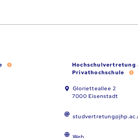
e
Hochschulvertretung
Fehler melden
Privathochschule
F
Glorietteallee 2
7000 Eisenstadt
studvertretung@jhp.ac.
Web