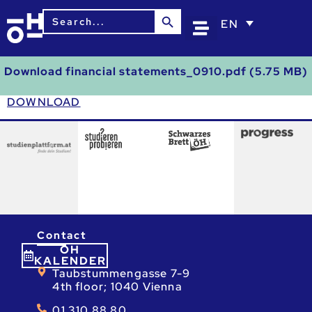
Search Button
Search
EN
for:
Download financial statements_0910.pdf (5.75 MB)
DOWNLOAD
Contact
ÖH
KALENDER
Taubstummengasse 7-9
4th floor; 1040 Vienna
01 310 88 80