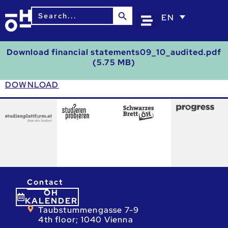
Search Button
Search
EN
for:
Download financial statements09_10_audited.pdf
(5.75 MB)
DOWNLOAD
Contact
ÖH
KALENDER
Taubstummengasse 7-9
4th floor; 1040 Vienna