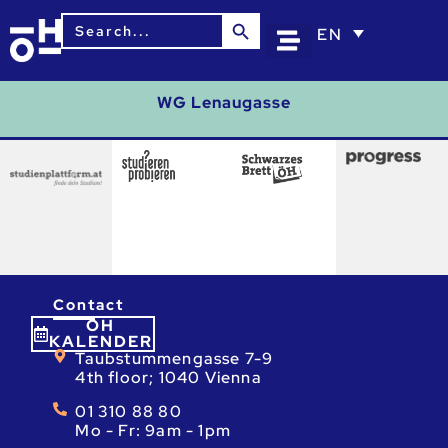
Search Button
Search
EN
for:
WG Lenaugasse
Contact
ÖH
KALENDER
Taubstummengasse 7-9
4th floor; 1040 Vienna
01 310 88 80
Mo - Fr: 9am - 1pm