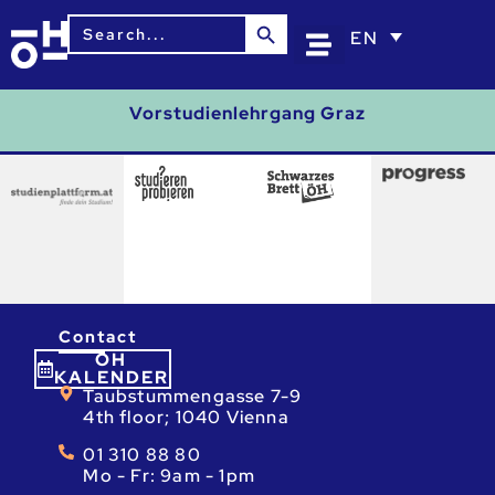
Search Button
Search
EN
for:
Vorstudienlehrgang Graz
Contact
ÖH
KALENDER
Taubstummengasse 7-9
4th floor; 1040 Vienna
01 310 88 80
Mo - Fr: 9am - 1pm