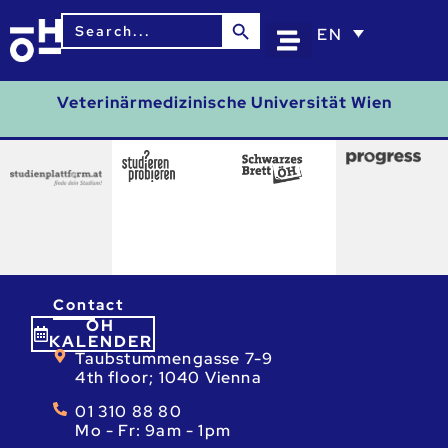
Search Button
Search
EN
for:
Veterinärmedizinische Universität Wien
Contact
ÖH
KALENDER
Taubstummengasse 7-9
4th floor; 1040 Vienna
01 310 88 80
Mo - Fr: 9am - 1pm