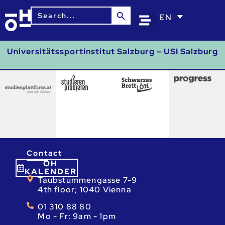
Search Button
Search
EN
for:
Universitätssportinstitut Salzburg – USI Salzburg
Contact
ÖH
KALENDER
Taubstummengasse 7-9
4th floor; 1040 Vienna
01 310 88 80
Mo - Fr: 9am - 1pm