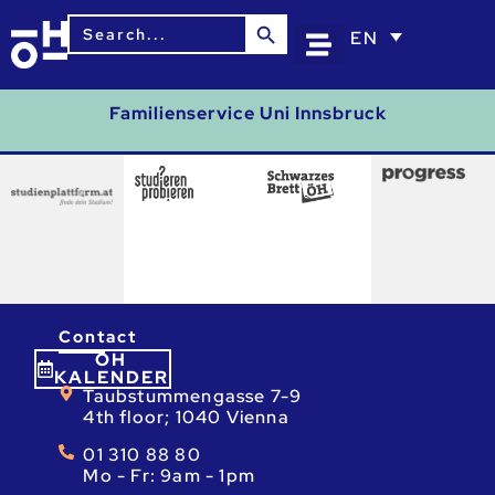
Search Button
Search
EN
for:
Familienservice Uni Innsbruck
Contact
ÖH
KALENDER
Taubstummengasse 7-9
4th floor; 1040 Vienna
01 310 88 80
Mo - Fr: 9am - 1pm