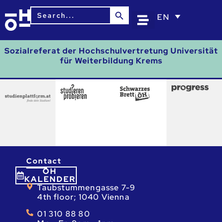
Search Button
Search
EN
for:
Sozialreferat der Hochschulvertretung Universität
für Weiterbildung Krems
Contact
ÖH
KALENDER
Taubstummengasse 7-9
4th floor; 1040 Vienna
01 310 88 80