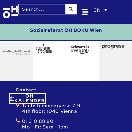
Search Button
Search
EN
for:
Sozialreferat ÖH BOKU Wien
Contact
ÖH
KALENDER
Taubstummengasse 7-9
4th floor; 1040 Vienna
01 310 88 80
Mo - Fr: 9am - 1pm