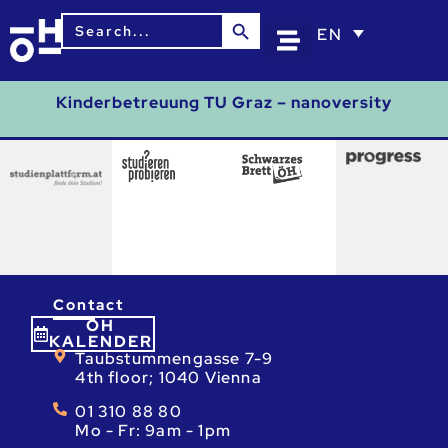
Search Button
Search
EN
for:
Kinderbetreuung TU Graz – nanoversity
Contact
ÖH
KALENDER
Taubstummengasse 7-9
4th floor; 1040 Vienna
01 310 88 80
Mo - Fr: 9am - 1pm