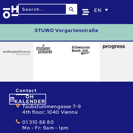
Search Button
Search
EN
for:
STUWO Vorgartenstraße
Contact
ÖH
KALENDER
Taubstummengasse 7-9
4th floor; 1040 Vienna
01 310 88 80
Mo - Fr: 9am - 1pm