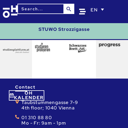
Search Button
Search
EN
for:
STUWO Strozzigasse
Contact
ÖH
KALENDER
Taubstummengasse 7-9
4th floor; 1040 Vienna
01 310 88 80
Mo - Fr: 9am - 1pm