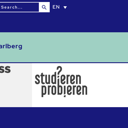
Search Button
earch
EN
or:
arlberg