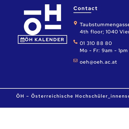
Contact
Taubstummengass
4th floor; 1040 Vi
ÖH KALENDER
01 310 88 80
Mo - Fr: 9am - 1pm
ta.ca.heo@heo
ÖH – Österreichische Hochschüler_innens