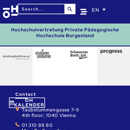
Search Button
Search
EN
for:
Hochschulvertretung Private Pädagogische
Hochschule Burgenland
Contact
ÖH
KALENDER
Taubstummengasse 7-9
4th floor; 1040 Vienna
01 310 88 80