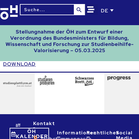
Search Button
Search
DE
for:
Stellungnahme der ÖH zum Entwurf einer
Verordnung des Bundesministers für Bildung,
Wissenschaft und Forschung zur Studienbeihilfe-
Valorisierung – 05.03.2025
DOWNLOAD
Kontakt
ÖH
Informationen
Rechtliches
Social
KALENDER
Media
Taubstummengasse