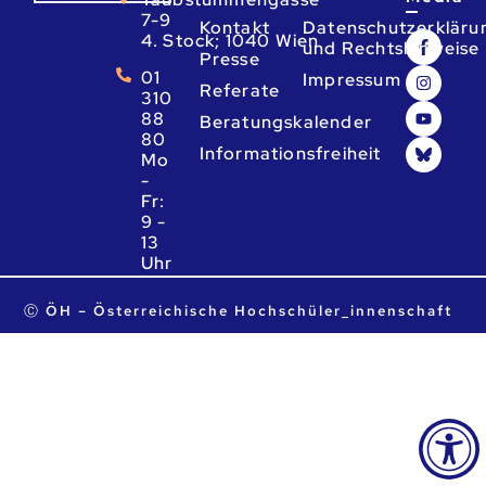
7-9
Kontakt
Datenschutzerkläru
4. Stock; 1040 Wien
und Rechtshinweise
Presse
01
Impressum
Referate
310
88
Beratungskalender
80
Informationsfreiheit
Mo
-
Fr:
9 -
13
Uhr
ta.ca.heo@heo
Ⓒ ÖH – Österreichische Hochschüler_innenschaft