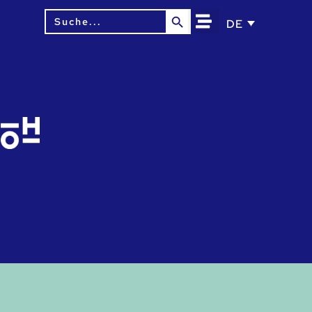
Search Button
Search
DE
for: