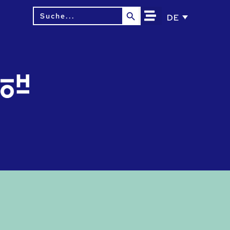
Search Button
Search
DE
for: