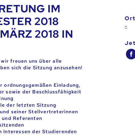
RETUNG IM
STER 2018
Or
-
.MÄRZ 2018 IN
je
 wir freuen uns über alle
ben sich die Sitzung anzusehen!
der ordnungsgemäßen Einladung,
er sowie der Beschlussfähigkeit
dnung
e der letzten Sitzung
und seiner Stellvertreterinnen
n und Referenten
sitzenden
n Interessen der Studierenden