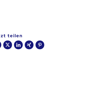
t
tzt teilen