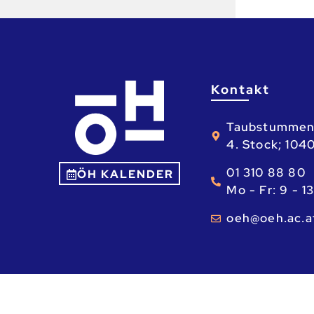
Kontakt
Taubstummen
4. Stock; 104
01 310 88 80
ÖH KALENDER
Mo - Fr: 9 - 1
ta.ca.heo@he
Ⓒ ÖH – Österreichische Hochschüler_inne