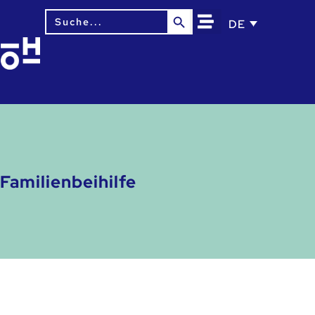
Search Button
Search
DE
for:
Familienbeihilfe