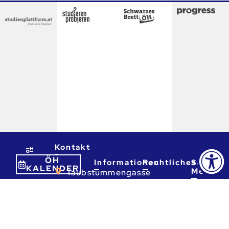
Kontakt
ÖH
Informationen
Rechtliches
Social
KALENDER
Media
Taubstummengasse
7-9
Kontakt
Datenschutzerkläru
4. Stock; 1040 Wien
und Rechtshinweise
Presse
01
Impressum
Referate
310
88