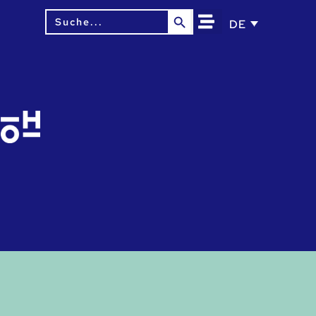
Search Button
Search
DE
for: