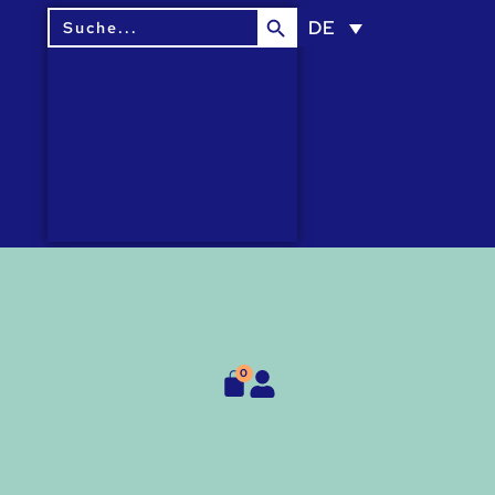
Search Button
Search
DE
for:
0