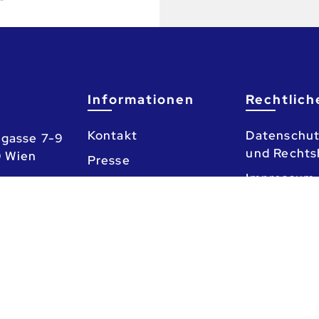
Informationen
Rechtlich
Kontakt
Datenschut
gasse 7-9
und Rechts
0 Wien
Presse
Impressum
Referate
3 Uhr
Beratungskalender
o
Informationsfreiheit