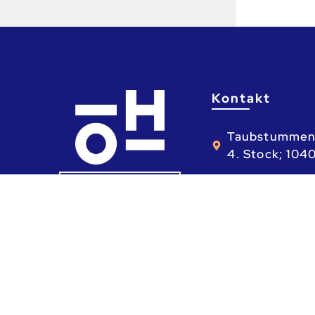
Kontakt
Taubstummen
4. Stock; 104
01 310 88 80
ÖH KALENDER
Mo - Fr: 9 - 1
ta.ca.heo@he