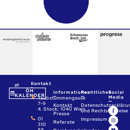
Kontakt
ÖH
Informationen
Rechtliches
Social
KALENDER
Media
Taubstummengasse
7-9
Kontakt
Datenschutzerkläru
4. Stock; 1040 Wien
und Rechtshinweise
Presse
01
Impressum
Referate
310
88