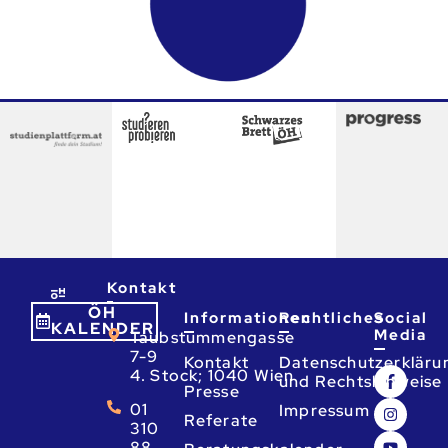
Kontakt
ÖH
Informationen
Rechtliches
Social
KALENDER
Media
Taubstummengasse
7-9
Kontakt
Datenschutzerkläru
4. Stock; 1040 Wien
und Rechtshinweise
Presse
01
Impressum
Referate
310
88