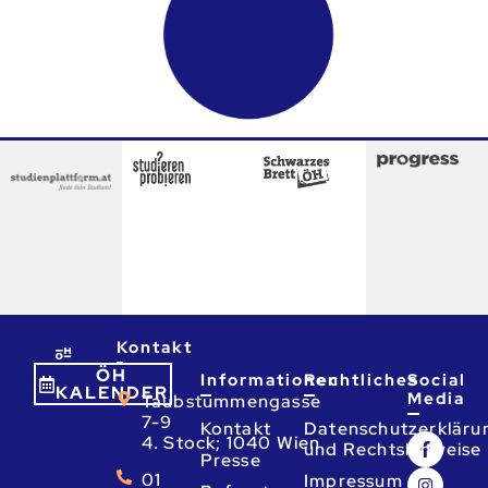
Kontakt
ÖH
Informationen
Rechtliches
Social
KALENDER
Media
Taubstummengasse
7-9
Kontakt
Datenschutzerkläru
4. Stock; 1040 Wien
und Rechtshinweise
Presse
01
Impressum