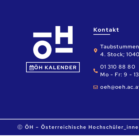
Kontakt
Taubstummen
4. Stock; 104
01 310 88 80
ÖH KALENDER
Mo - Fr: 9 - 1
ta.ca.heo@he
Ⓒ ÖH – Österreichische Hochschüler_inne