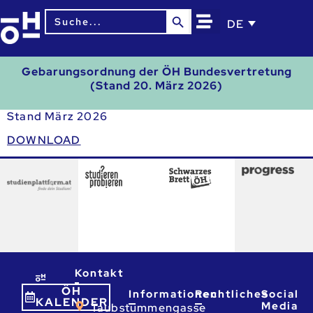
Search Button
Search
DE
for:
Gebarungsordnung der ÖH Bundesvertretung
(Stand 20. März 2026)
Stand März 2026
DOWNLOAD
Kontakt
ÖH
Informationen
Rechtliches
Social
KALENDER
Media
Taubstummengasse