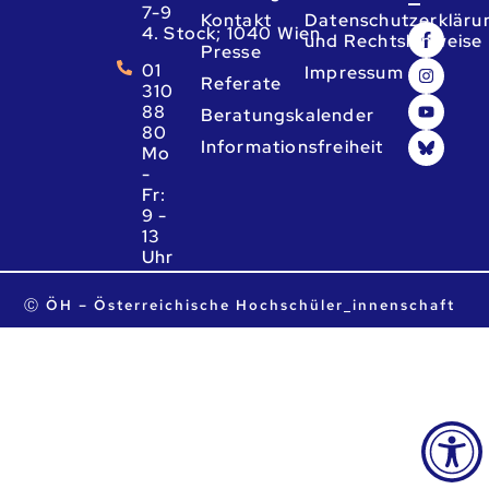
7-9
Kontakt
Datenschutzerkläru
4. Stock; 1040 Wien
und Rechtshinweise
Presse
01
Impressum
Referate
310
88
Beratungskalender
80
Informationsfreiheit
Mo
-
Fr:
9 -
13
Uhr
ta.ca.heo@heo
Ⓒ ÖH – Österreichische Hochschüler_innenschaft