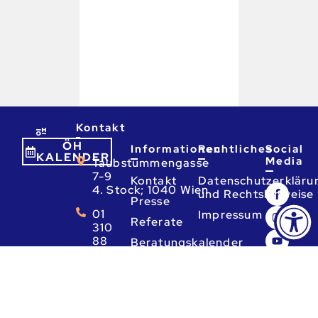
Kontakt
ÖH
Informationen
Rechtliches
Social
KALENDER
Media
Taubstummengasse
7-9
Kontakt
Datenschutzerkläru
4. Stock; 1040 Wien
und Rechtshinweise
Presse
01
Impressum
Referate
310
88
Beratungskalender
80
Informationsfreiheit
Mo
-
Fr:
9 -