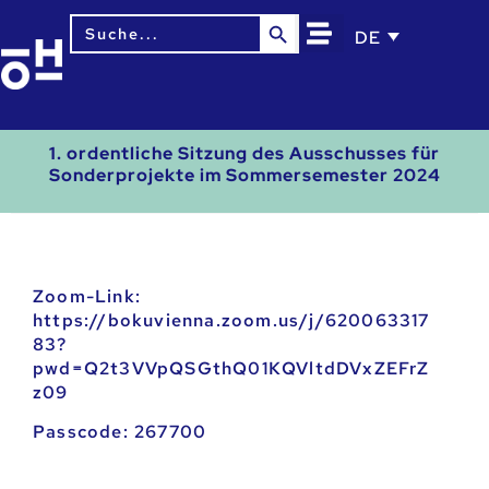
Search Button
Search
DE
for:
1. ordentliche Sitzung des Ausschusses für
Sonderprojekte im Sommersemester 2024
Zoom-Link:
https://bokuvienna.zoom.us/j/620063317
83?
pwd=Q2t3VVpQSGthQ01KQVltdDVxZEFrZ
z09
Passcode: 267700