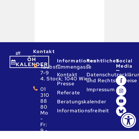
Kontakt
ÖH
Informationen
Rechtliches
Social
KALENDER
Media
Taubstummengasse
7-9
Kontakt
Datenschutzerkläru
4. Stock; 1040 Wien
und Rechtshinweise
Presse
01
Impressum
Referate
310
88
Beratungskalender
80
Informationsfreiheit
Mo
-
Fr:
9 -
13