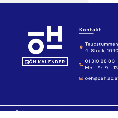
Kontakt
Taubstummen
4. Stock; 104
01 310 88 80
ÖH KALENDER
Mo - Fr: 9 - 1
ta.ca.heo@he
Ⓒ ÖH – Österreichische Hochschüler_inne