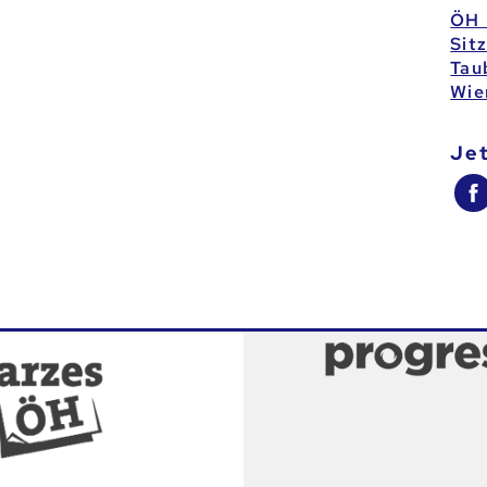
ÖH 
Sit
Tau
Wie
je