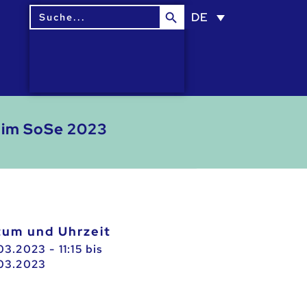
Search Button
Search
DE
for:
z im SoSe 2023
atum und Uhrzeit
03.2023 - 11:15
bis
03.2023