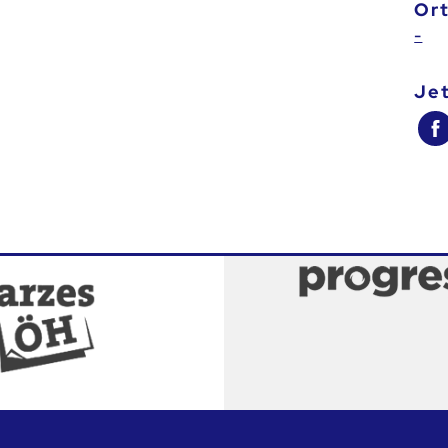
Or
-
je