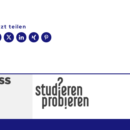
t
tzt teilen