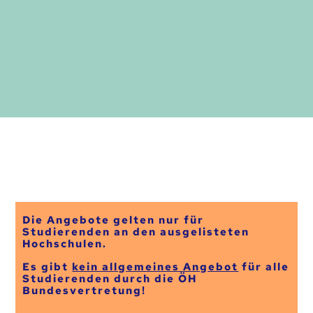
Die Angebote gelten nur für
Studierenden an den ausgelisteten
Hochschulen.
Es gibt
kein allgemeines Angebot
für alle
Studierenden durch die ÖH
Bundesvertretung!