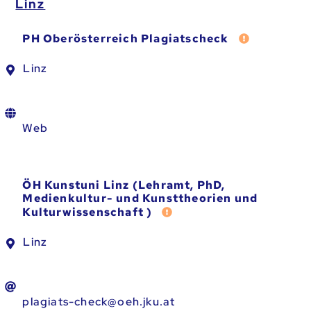
Linz
Fehler meld
PH Oberösterreich Plagiatscheck
Linz
Web
ÖH Kunstuni Linz (Lehramt, PhD,
Medienkultur- und Kunsttheorien und
Fehler melden
Kulturwissenschaft )
Linz
plagiats-check@oeh.jku.at