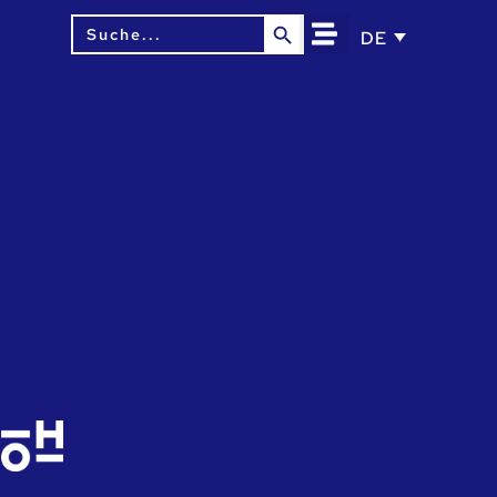
Search Button
Search
DE
for: