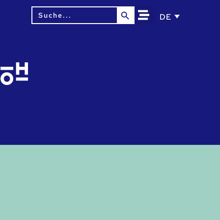
Search Button
Search
DE
for: