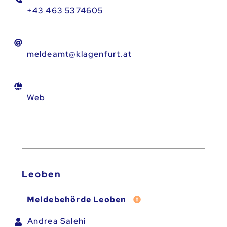
+43 463 5374605
meldeamt@klagenfurt.at
Web
Leoben
Fehler melden
Meldebehörde Leoben
Andrea Salehi