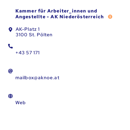
Kammer für Arbeiter_innen und
Fehler 
Angestellte - AK Niederösterreich
AK-Platz 1
3100 St. Pölten
+43 57 171
mailbox@aknoe.at
Web