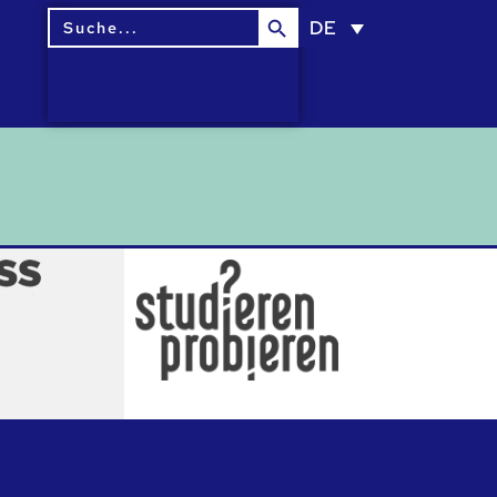
Search Button
Search
DE
for: