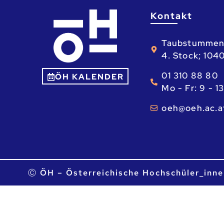
Kontakt
Taubstummen
4. Stock; 104
01 310 88 80
ÖH KALENDER
Mo - Fr: 9 - 1
ta.ca.heo@he
Ⓒ ÖH – Österreichische Hochschüler_inne