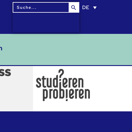
Search Button
Search
DE
for:
n