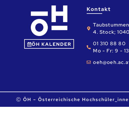
Kontakt
Taubstummen
4. Stock; 104
01 310 88 80
ÖH KALENDER
Mo - Fr: 9 - 1
ta.ca.heo@he
Ⓒ ÖH – Österreichische Hochschüler_inne