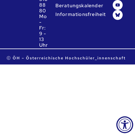
88
Beratungskalender
80
Informationsfreiheit
Mo
-
Fr:
9 -
13
Uhr
ta.ca.heo@heo
Ⓒ ÖH – Österreichische Hochschüler_innenschaft