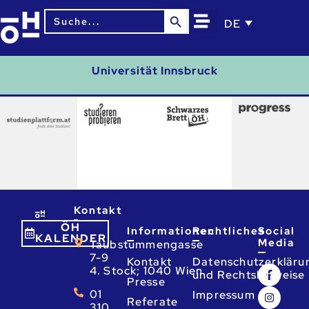
Search Button
Search
DE
for:
Universität Innsbruck
Kontakt
ÖH
Informationen
Rechtliches
Social
KALENDER
Media
Taubstummengasse
7-9
Kontakt
Datenschutzerkläru
4. Stock; 1040 Wien
und Rechtshinweise
Presse
01
Impressum
Referate
310