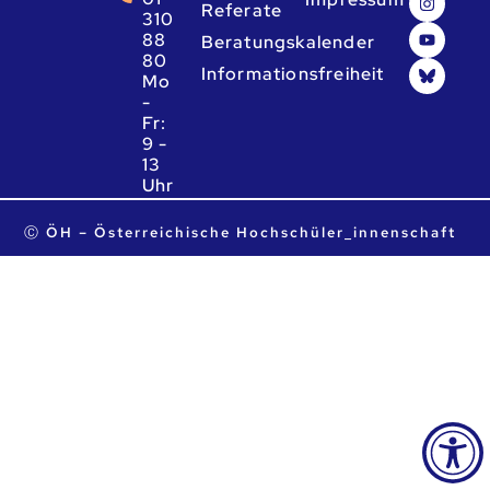
Referate
310
88
Beratungskalender
80
Informationsfreiheit
Mo
-
Fr:
9 -
13
Uhr
ta.ca.heo@heo
Ⓒ ÖH – Österreichische Hochschüler_innenschaft