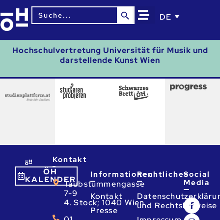
Search Button
Search
DE
for:
Hochschulvertretung Universität für Musik und
darstellende Kunst Wien
Kontakt
ÖH
Informationen
Rechtliches
Social
KALENDER
Media
Taubstummengasse
7-9
Kontakt
Datenschutzerkläru
4. Stock; 1040 Wien
und Rechtshinweise
Presse
01
Impressum