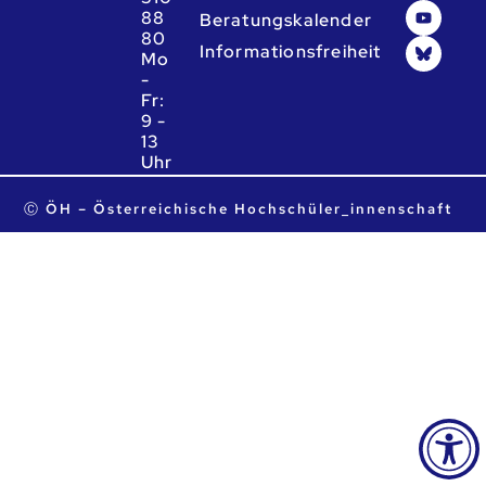
88
Beratungskalender
80
Informationsfreiheit
Mo
-
Fr:
9 -
13
Uhr
ta.ca.heo@heo
Ⓒ ÖH – Österreichische Hochschüler_innenschaft