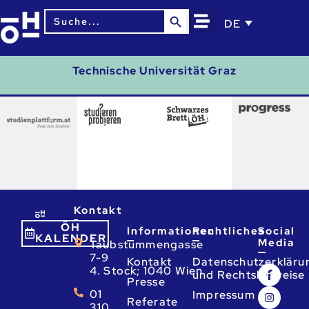
Search Button
Search
DE
for:
Technische Universität Graz
Kontakt
ÖH
Informationen
Rechtliches
Social
KALENDER
Media
Taubstummengasse
7-9
Kontakt
Datenschutzerkläru
4. Stock; 1040 Wien
und Rechtshinweise
Presse
01
Impressum
Referate
310