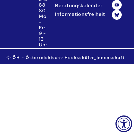
88
Beratungskalender
80
Informationsfreiheit
Mo
-
Fr:
9 -
13
Uhr
ta.ca.heo@heo
Ⓒ ÖH – Österreichische Hochschüler_innenschaft