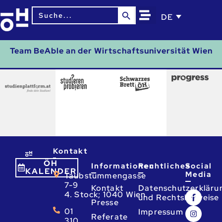
Search Button
Search
DE
for:
Team BeAble an der Wirtschaftsuniversität Wien
Kontakt
ÖH
Informationen
Rechtliches
Social
KALENDER
Media
Taubstummengasse
7-9
Kontakt
Datenschutzerkläru
4. Stock; 1040 Wien
und Rechtshinweise
Presse
01
Impressum
Referate
310