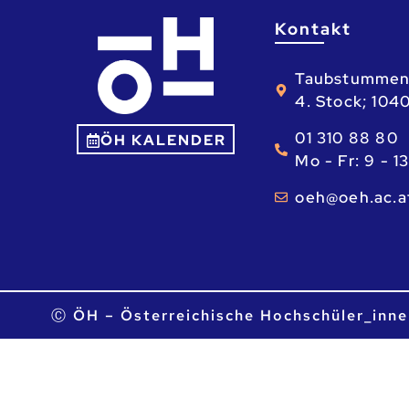
Kontakt
Taubstummen
4. Stock; 104
01 310 88 80
ÖH KALENDER
Mo - Fr: 9 - 1
ta.ca.heo@he
Ⓒ ÖH – Österreichische Hochschüler_inne