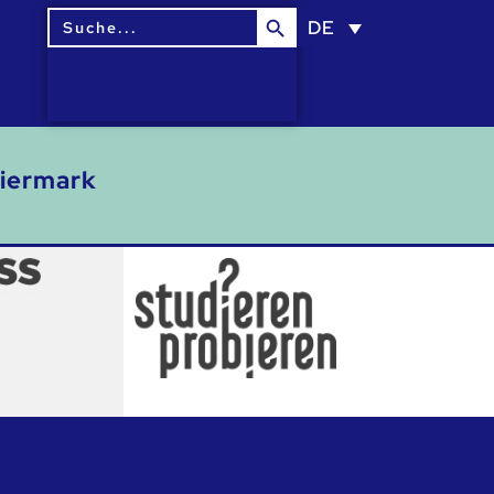
Search Button
Search
DE
for:
eiermark