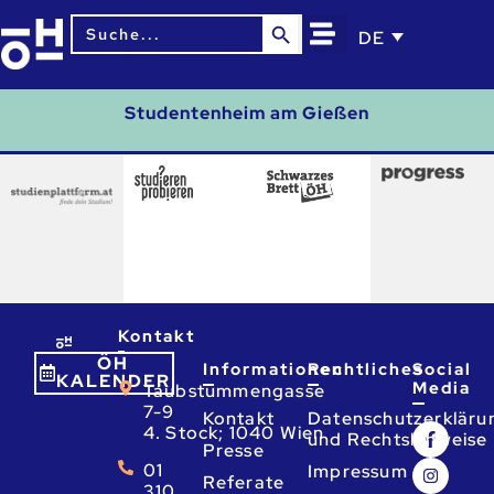
Search Button
Search
DE
for:
Studentenheim am Gießen
Kontakt
ÖH
Informationen
Rechtliches
Social
KALENDER
Media
Taubstummengasse
7-9
Kontakt
Datenschutzerkläru
4. Stock; 1040 Wien
und Rechtshinweise
Presse
01
Impressum
Referate
310