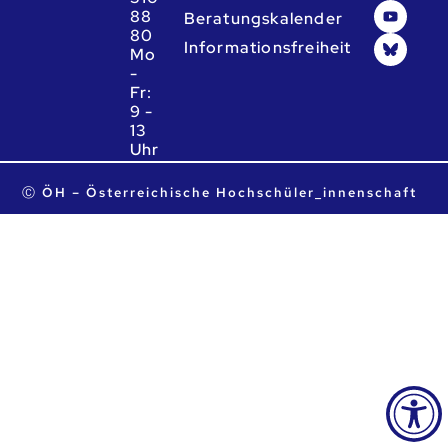
88
Beratungskalender
80
Informationsfreiheit
Mo
-
Fr:
9 -
13
Uhr
ta.ca.heo@heo
Ⓒ ÖH – Österreichische Hochschüler_innenschaft