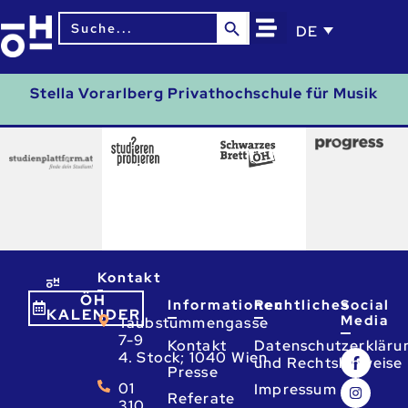
Search Button
Search
DE
for:
Stella Vorarlberg Privathochschule für Musik
Kontakt
ÖH
Informationen
Rechtliches
Social
KALENDER
Media
Taubstummengasse
7-9
Kontakt
Datenschutzerkläru
4. Stock; 1040 Wien
und Rechtshinweise
Presse
01
Impressum
Referate
310