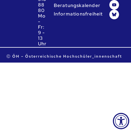
88
Beratungskalender
80
Informationsfreiheit
Mo
-
Fr:
9 -
13
Uhr
ta.ca.heo@heo
Ⓒ ÖH – Österreichische Hochschüler_innenschaft